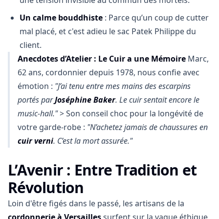
une tension invisible au commun des mortels.
Un calme bouddhiste
: Parce qu’un coup de cutter
mal placé, et c'est adieu le sac Patek Philippe du
client.
Anecdotes d’Atelier : Le Cuir a une Mémoire
Marc,
62 ans, cordonnier depuis 1978, nous confie avec
émotion :
"J’ai tenu entre mes mains des escarpins
portés par
Joséphine Baker
. Le cuir sentait encore le
music-hall."
> Son conseil choc pour la longévité de
votre garde-robe :
"N’achetez jamais de chaussures en
cuir verni
. C’est la mort assurée."
L’Avenir : Entre Tradition et
Révolution
Loin d'être figés dans le passé, les artisans de la
cordonnerie à Versailles
surfent sur la vague éthique