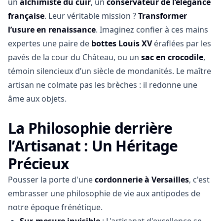
un
alchimiste du cuir
, un
conservateur de l’élégance
française
. Leur véritable mission ?
Transformer
l’usure en renaissance
. Imaginez confier à ces mains
expertes une paire de
bottes Louis XV
éraflées par les
cordonnier à versailles
Le P'tit Cordonnier
pavés de la cour du Château, ou un
sac en crocodile
,
4.4
90
reviews
témoin silencieux d’un siècle de mondanités. Le maître
Atelier traditionnel de réparation de chaussures
artisan ne colmate pas les brèches : il redonne une
et maroquinerie, ouvert depuis 1992.
âme aux objets.
La Philosophie derrière
l’Artisanat : Un Héritage
Précieux
Pousser la porte d'une
cordonnerie à Versailles
, c'est
embrasser une philosophie de vie aux antipodes de
notre époque frénétique.