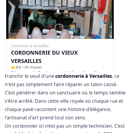
cordonnier à versailles
CORDONNERIE DU VIEUX
VERSAILLES
4.9
49
reviews
Découvrez la Cordonnerie du Vieux Versailles :
Franchir le seuil d'une
cordonnerie à Versailles
, ce
L'Art de la Chaussure au Service de Votre
n'est pas simplement faire réparer un talon cassé.
Élégance
C’est pénétrer dans un sanctuaire où le temps semble
s'être arrêté. Dans cette ville royale où chaque rue et
chaque pavé racontent une histoire d'élégance,
l'artisanat d'art prend tout son sens.
Un cordonnier ici n’est pas un simple technicien. C’est