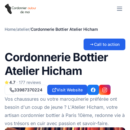
Open m
Home
/
atelier
/
Cordonnerie Bottier Atelier Hicham
Call to action
Cordonnerie Bottier
Atelier Hicham
4.7
177
reviews
33987370224
Visit Website
Facebook
Instagram
Vos chaussures ou votre maroquinerie préférée ont
besoin d'un coup de jeune ? L'Atelier Hicham, votre
artisan cordonnier bottier à Paris 10ème, redonne vie à
vos trésors en cuir avec passion et savoir-faire.