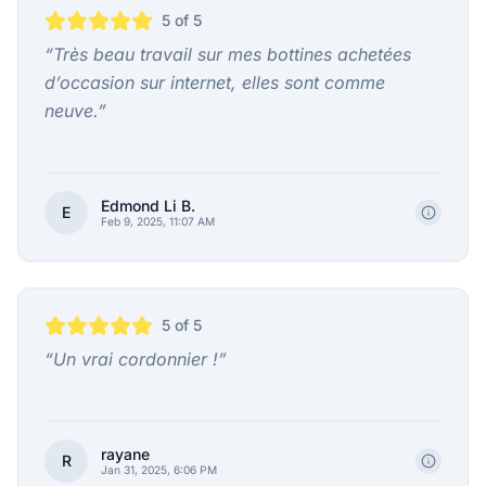
5
of 5
“
Très beau travail sur mes bottines achetées
d’occasion sur internet, elles sont comme
neuve.
”
Edmond Li B.
E
Feb 9, 2025, 11:07 AM
5
of 5
“
Un vrai cordonnier !
”
rayane
R
Jan 31, 2025, 6:06 PM