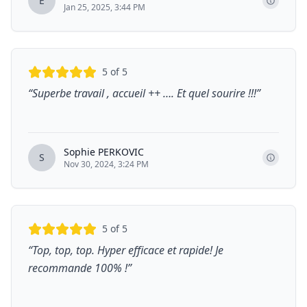
E
Jan 25, 2025, 3:44 PM
5
of 5
“
Superbe travail , accueil ++ …. Et quel sourire !!!
”
Sophie PERKOVIC
S
Nov 30, 2024, 3:24 PM
5
of 5
“
Top, top, top. Hyper efficace et rapide! Je
recommande 100% !
”