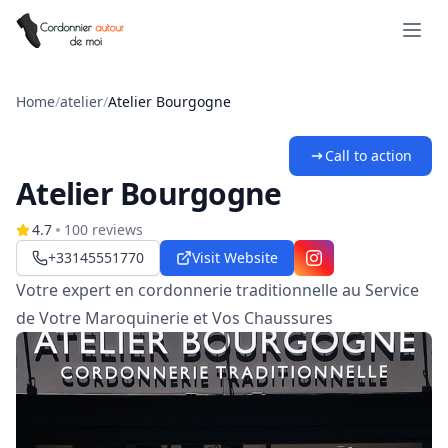
Open 
Home
/
atelier
/
Atelier Bourgogne
Call to action
Atelier Bourgogne
4.7
100
reviews
+33145551770
Visit Website
Instagram
Votre expert en cordonnerie traditionnelle au Service
de Votre Maroquinerie et Vos Chaussures